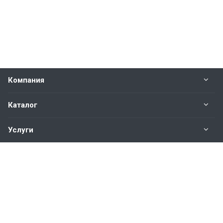
Компания
Каталог
Услуги
Наши контакты
+7(343)200-01-30
Пн. – Пт.: с 9:00 до 18:00
Свердловская область,
г. Екатеринбург ул. Полевая, 76