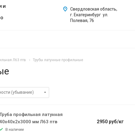
И И
Свердловская область,
г. Екатеринбург ул.
ГО
Полевая, 76
ильная Л63 птв
Трубы латунные профильные
ые
Труба профильная латунная
2950 руб/кг
40х40х2х3000 мм Л63 птв
В наличии