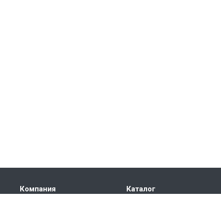
Компания
Каталог
О компании
КРУГ СТАЛЬНОЙ
История
ТРУБА СТАЛЬНАЯ