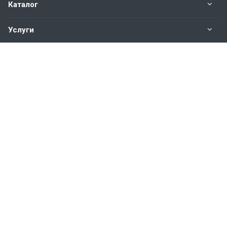
Каталог
Услуги
Наши контакты
+7(343)200-01-30
Пн. – Пт.: с 9:00 до 18:00
Свердловская область,
г. Екатеринбург ул. Полевая, 76
hromstali@mail.ru
© 2026 Все права защищены.
Продолжая использовать сайт, вы соглашаетесь на обработку