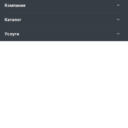
Компания
Каталог
Услуги
Наши контакты
+7(343)200-01-30
Пн. – Пт.: с 9:00 до 18:00
Свердловская область,
г. Екатеринбург ул. Полевая, 76
hromstali@mail.ru
© 2026 Все права защищены.