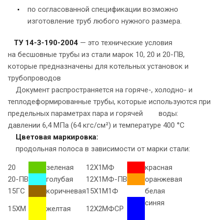
по согласованной спецификации возможно
изготовление труб любого нужного размера.
ТУ 14-3-190-2004
— это технические условия
на бесшовные трубы из стали марок 10, 20 и 20-ПВ,
которые предназначены для котельных установок и
трубопроводов
Документ распространяется на горяче-, холодно- и
теплодеформированные трубы, которые используются при
предельных параметрах пара и горячей воды:
давлении 6,4 МПа (64 кгс/см²) и температуре 400 °С
Цветовая маркировка:
продольная полоса в зависимости от марки стали:
20
зеленая
12Х1МФ
красная
20-ПВ
голубая
12Х1МФ-ПВ
оранжевая
15ГС
коричневая
15Х1М1Ф
белая
синяя
15ХМ
желтая
12Х2МФСР