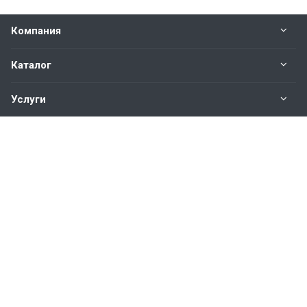
Компания
Каталог
Услуги
Наши контакты
+7(343)200-01-30
Пн. – Пт.: с 9:00 до 18:00
Свердловская область,
г. Екатеринбург ул. Полевая, 76
hromstali@mail.ru