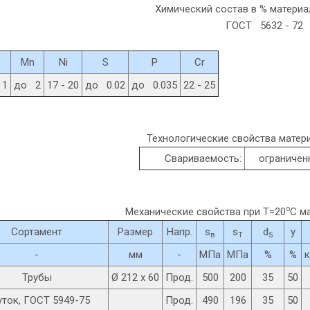
Химический состав в % матери
ГОСТ 5632 - 72
Mn
Ni
S
P
Cr
 1
до 2
17 - 20
до 0.02
до 0.035
22 - 25
Технологические свойства матери
Свариваемость:
ограниченн
o
Механические свойства при Т=20
С м
Сортамент
Размер
Напр.
s
s
d
y
в
T
5
-
мм
-
МПа
МПа
%
%
к
Трубы
Ø 212 x 60
Прод.
500
200
35
50
ток, ГОСТ 5949-75
Прод.
490
196
35
50