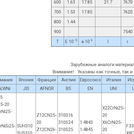
600
1.63
17.85
21.7
7670
700
1.53
17.85
7620
800
1.44
900
7540
- 5
6
T
E 10
a 10
l
r
Зарубежные аналоги материа
Внимание! Указаны как точные, так и
рмания
Япония
Франция
Англия
Евросоюз
Италия
Ис
N,WNr
JIS
AFNOR
BS
EN
UNI
45
25-20
X22CrNi25-
rNi25-
Z12CN25-
310S16
20
20
310S24
1.4843
X6CrNi25-
rNiSi25-
SUH310
F.3
Z12CN26-
310S25
1.4845
20
SUS310
X8C