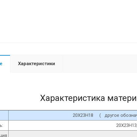
е
Характеристики
Характеристика матер
20Х23Н18 ( другое обоз
ь:
20Х23Н13
ция