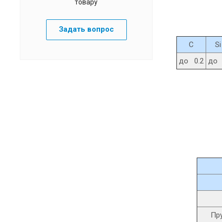
товару
Задать вопрос
C
Si
до 0.2
до
Пру