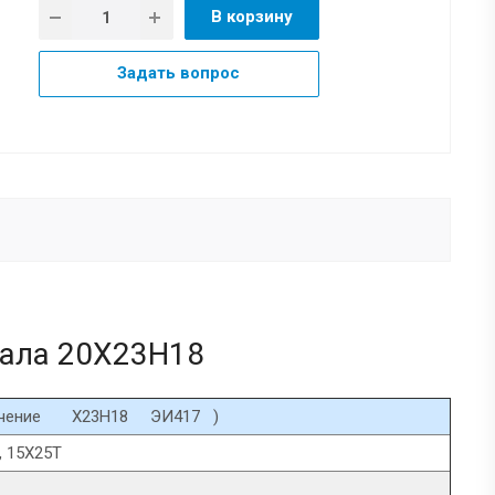
В корзину
Задать вопрос
иала 20Х23Н18
начение Х23Н18 ЭИ417 )
, 15Х25Т