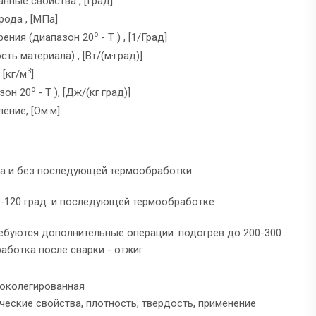
нные свойства , [Град]
рода , [МПа]
o
рения (диапазон 20
- T ) , [1/Град]
ь материала) , [Вт/(м·град)]
3
 [кг/м
]
o
зон 20
- T ), [Дж/(кг·град)]
ение, [Ом·м]
ва и без последующей термообработки
0-120 град. и последующей термообработке
ебуются дополнительные операции: подогрев до 200-300
работка после сварки - отжиг
соколегированная
ческие свойства, плотность, твердость, применение