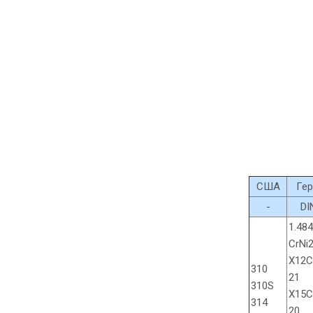
США
Ге
-
DI
1.48
CrNi
X12C
310
21
310S
X15C
314
20