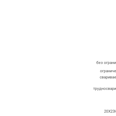
без огран
огранич
сварива
трудносвар
20Х23Н