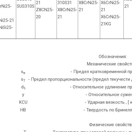
21
310S31
X8CrNi25-
X6CrNi25-
rNi25-
SUS310S
21
Z8CN25-
X8CrNi25-
21
21
20
21
X6CrNi25-
Ni25-21
21KG
NiSi25-
Обозначения:
Механические свойств
s
- Предел кратковременной пр
в
s
- Предел пропорциональности (предел текучести 
T
d
- Относительное удлинение при
5
y
- Относительное сужени
KCU
- Ударная вязкость , [ 
HB
- Твердость по Бринелл
Физические свойства