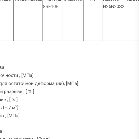
8RE10R
H25N20S2
а :
очности , [МПа]
для остаточной деформации), [МПа]
 разрыве , [ % ]
е , [ % ]
2
кДж / м
]
ю , [МПа]
 :