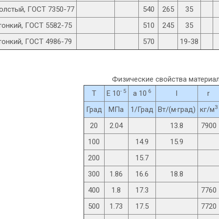
олстый, ГОСТ 7350-77
540
265
35
тонкий, ГОСТ 5582-75
510
245
35
тонкий, ГОСТ 4986-79
570
19-38
Физические свойства материал
- 5
6
T
E 10
a 10
l
r
3
Град
МПа
1/Град
Вт/(м·град)
кг/м
20
2.04
13.8
7900
100
14.9
15.9
200
15.7
300
1.86
16.6
18.8
400
1.8
17.3
7760
500
1.73
17.5
7720