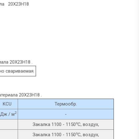
ала 20Х23Н18
ала 20Х23Н18 .
о свариваемая.
атериала 20Х23Н18 .
KCU
Термообр.
2
Дж / м
-
o
Закалка 1100 - 1150
C, воздух,
o
Закалка 1100 - 1150
C, воздух,