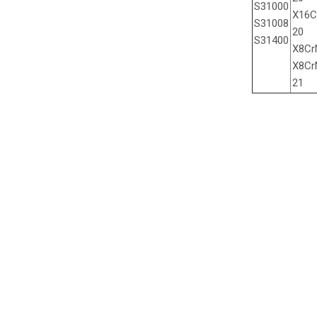
S31000
X16C
S31008
20
S31400
X8Cr
X8Cr
21