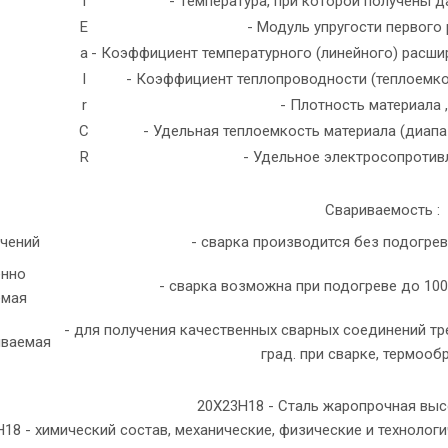
T
- Температура, при которой получены да
E
- Модуль упругости первого 
a
- Коэффициент температурного (линейного) расши
l
- Коэффициент теплопроводности (теплоемкост
r
- Плотность материала ,
C
- Удельная теплоемкость материала (диапа
R
- Удельное электросопротивл
Свариваемость :
ичений
- сварка производится без подогре
енно
- сварка возможна при подогреве до 10
емая
- для получения качественных сварных соединений тр
иваемая
град. при сварке, термооб
20Х23Н18 - Сталь жаропрочная вы
18 - химический состав, механические, физические и технологи