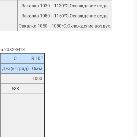
o
Закалка 1030 - 1130
C,Охлаждение вода,
o
Закалка 1080 - 1150
C,Охлаждение вода,
o
Закалка 1050 - 1080
C,Охлаждение воздух,
а 20Х23Н18 .
9
C
R 10
Дж/(кг·град)
Ом·м
1000
538