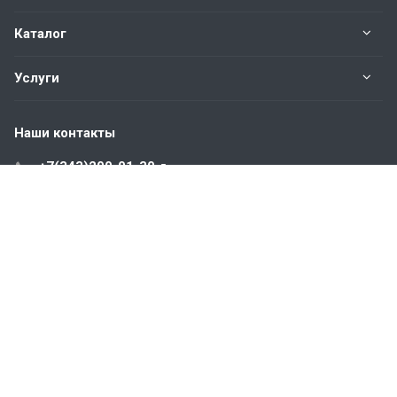
Каталог
Услуги
Наши контакты
+7(343)200-01-30
Пн. – Пт.: с 9:00 до 18:00
Свердловская область,
г. Екатеринбург ул. Полевая, 76
hromstali@mail.ru
© 2026 Все права защищены.