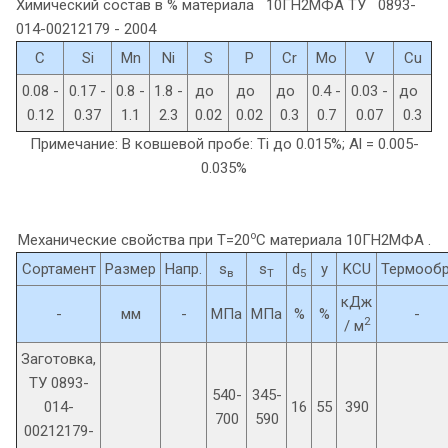
Химический состав в % материала 10ГН2МФА
ТУ 0893-
014-00212179 - 2004
C
Si
Mn
Ni
S
P
Cr
Mo
V
Cu
0.08 -
0.17 -
0.8 -
1.8 -
до
до
до
0.4 -
0.03 -
до
0.12
0.37
1.1
2.3
0.02
0.02
0.3
0.7
0.07
0.3
Примечание: В ковшевой пробе: Ti до 0.015%; Al = 0.005-
0.035%
o
Механические свойства при Т=20
С материала 10ГН2МФА .
Сортамент
Размер
Напр.
s
s
d
y
KCU
Термообр
в
T
5
кДж
-
мм
-
МПа
МПа
%
%
-
2
/ м
Заготовка,
ТУ 0893-
540-
345-
014-
16
55
390
700
590
00212179-