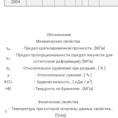
2004
Обозначения:
Механические свойства :
s
- Предел кратковременной прочности , [МПа]
в
- Предел пропорциональности (предел текучести для
s
T
остаточной деформации), [МПа]
d
- Относительное удлинение при разрыве , [ % ]
5
y
- Относительное сужение , [ % ]
2
KCU
- Ударная вязкость , [ кДж / м
]
HB
- Твердость по Бринеллю , [МПа]
Физические свойства :
- Температура, при которой получены данные свойства ,
T
[Град]