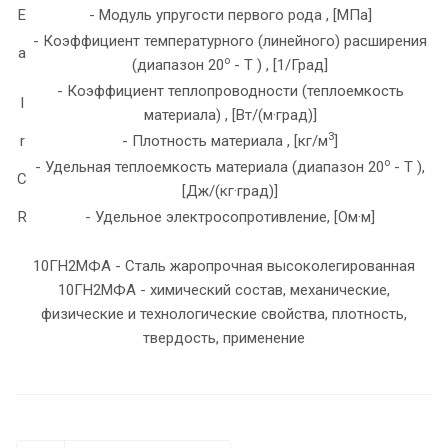
E
- Модуль упругости первого рода , [МПа]
- Коэффициент температурного (линейного) расширения
a
o
(диапазон 20
- T ) , [1/Град]
- Коэффициент теплопроводности (теплоемкость
l
материала) , [Вт/(м·град)]
3
r
- Плотность материала , [кг/м
]
o
- Удельная теплоемкость материала (диапазон 20
- T ),
C
[Дж/(кг·град)]
R
- Удельное электросопротивление, [Ом·м]
10ГН2МФА - Сталь жаропрочная высоколегированная
10ГН2МФА - химический состав, механические,
физические и технологические свойства, плотность,
твердость, применение