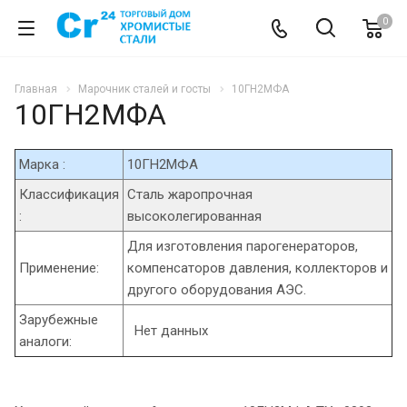
0
Главная
Марочник сталей и госты
10ГН2МФА
10ГН2МФА
Марка :
10ГН2МФА
Классификация
Сталь жаропрочная
:
высоколегированная
Для изготовления парогенераторов,
Применение:
компенсаторов давления, коллекторов и
другого оборудования АЭС.
Зарубежные
Нет данных
аналоги: