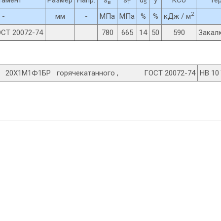
в
T
5
2
-
мм
-
МПа
МПа
%
%
кДж / м
ОСТ 20072-74
780
665
14
50
590
Закалк
 20Х1М1Ф1БР горячекатанного , ГОСТ 20072-74
HB 10