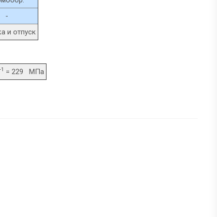
-
а и отпуск
-1
= 229 МПа