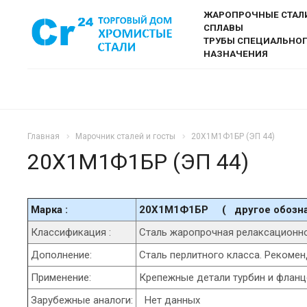
ЖАРОПРОЧНЫЕ СТАЛ
СПЛАВЫ
ТРУБЫ СПЕЦИАЛЬНО
НАЗНАЧЕНИЯ
Главная
Марочник сталей и госты
20Х1М1Ф1БР (ЭП 44)
20Х1М1Ф1БР (ЭП 44)
Марка :
20Х1М1Ф1БР ( другое обо
Классификация :
Сталь жаропрочная релаксационн
Дополнение:
Сталь перлитного класса. Рекомен
Применение:
Крепежные детали турбин и фланц
Зарубежные аналоги:
Нет данных