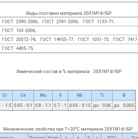
Виды поставки материала 20Х1М1Ф1БР
ГОСТ 2590-2006; ГОСТ 2591-2006; ГОСТ 1133-71;
ГОСТ 103-2006;
ГОСТ 20072-74; ГОСТ 14955-77; ГОСТ 1051-73; ГОСТ 7417-
ГОСТ 4405-75;
Химический состав в % материала 20Х1М1Ф1БР
Cr
Ce
Mo
V
Nb
Ti
B
1 - 1.5
0.05 - 0.1
0.8 - 1.1
0.7 - 1
0.05 - 0.15
до 0.06
до 0.005
o
Механические свойства при Т=20
С материала 20Х1М1Ф1БР .
тамент
Размер
Напр.
s
s
d
y
KCU
Те