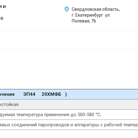
И И
Свердловская область,
г. Екатеринбург ул.
ГО
Полевая, 76
значение ЭП44 20ХМФБ )
остойкая
дуемая температура применения до 500-580 °С;
евых соединений паропроводов и аппаратуры с рабочей темпера