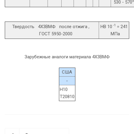
o
530 - 570
-1
Твердость 4Х3ВМФ после отжига ,
HB 10
= 241
ГОСТ 5950-2000
МПа
Зарубежные аналоги материала 4Х3ВМФ
США
-
H10
T20810