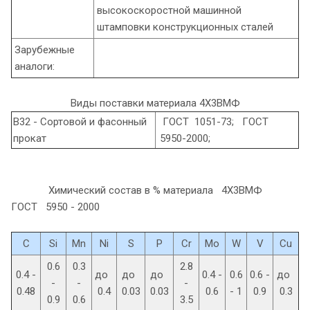
высокоскоростной машинной
штамповки конструкционных сталей
Зарубежные
аналоги:
Виды поставки материала 4Х3ВМФ
В32 - Сортовой и фасонный
ГОСТ 1051-73; ГОСТ
прокат
5950-2000;
Химический состав в % материала 4Х3ВМФ
ГОСТ 5950 - 2000
C
Si
Mn
Ni
S
P
Cr
Mo
W
V
Cu
0.6
0.3
2.8
0.4 -
до
до
до
0.4 -
0.6
0.6 -
до
-
-
-
0.48
0.4
0.03
0.03
0.6
- 1
0.9
0.3
0.9
0.6
3.5