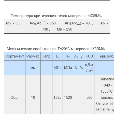
Температура критических точек материала 4Х3ВМФ.
Ac
= 800 , Ac
(Ac
) = 850 , Ar
(Arc
) = 760 , Ar
=
1
3
m
3
m
1
730 , Mn = 230
o
Механические свойства при Т=20
С материала 4Х3ВМФ .
Сортамент
Размер
Напр.
s
s
d
y
KCU
Термооб
в
T
5
кДж
-
мм
-
МПа
МПа
%
%
-
2
/ м
Закалк
1040 -
o
1060
C,
Сорт
10
1720
1520
560
масло,
Отпуск 56
o
580
C,Отп