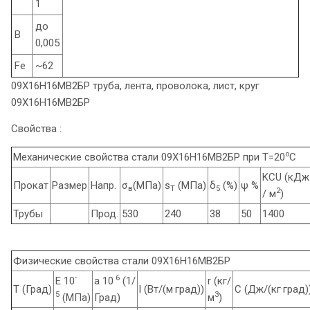
1
до
B
0,005
Fe
~62
09Х16Н16МВ2БР труба, лента, проволока, лист, круг
09Х16Н16МВ2БР
Свойства :
o
Механические свойства стали 09Х16Н16МВ2БР при Т=20
С
KCU (кДж
Прокат
Размер
Напр.
σ
(МПа)
s
(МПа)
δ
(%)
ψ %
в
T
5
2
/ м
)
Трубы
Прод.
530
240
38
50
1400
Физические свойства стали 09Х16Н16МВ2БР
-
6
E 10
a 10
(1/
r (кг/
T (Град)
l (Вт/(м·град))
C (Дж/(кг·град)
5
3
(МПа)
Град)
м
)