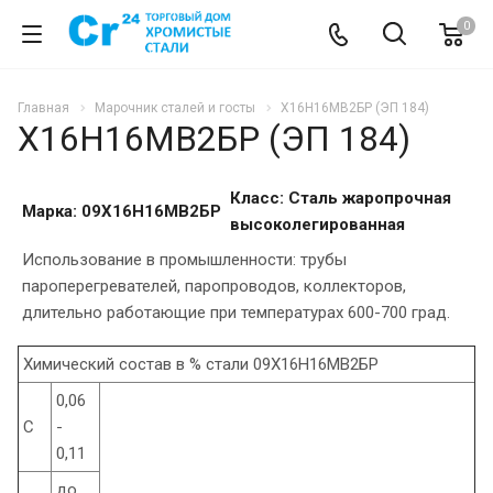
0
Главная
Марочник сталей и госты
Х16Н16МВ2БР (ЭП 184)
Х16Н16МВ2БР (ЭП 184)
Класс: Сталь жаропрочная
Марка: 09Х16Н16МВ2БР
высоколегированная
Использование в промышленности: трубы
пароперегревателей, паропроводов, коллекторов,
длительно работающие при температурах 600-700 град.
Химический состав в % стали 09Х16Н16МВ2БР
0,06
C
-
0,11
до